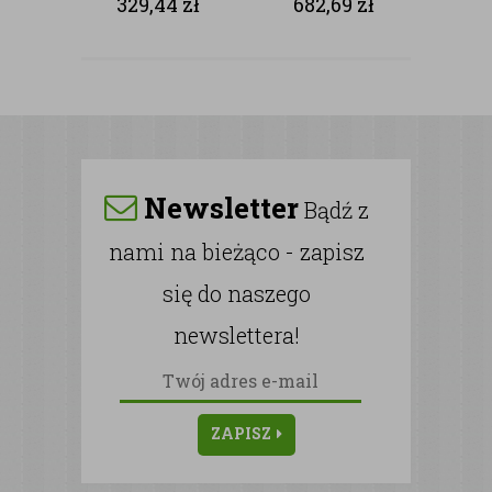
329,44
zł
682,69
zł
NAGROBKÓW
Newsletter
Bądź z
nami na bieżąco - zapisz
się do naszego
newslettera!
ZAPISZ