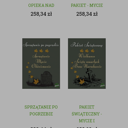
OPIEKA NAD
PAKIET - MYCIE
GROBAMI
I CZYSZCZENIE
258,34
zł
258,34
zł
GROBÓW
SPRZĄTANIE PO
PAKIET
POGRZEBIE
ŚWIĄTECZNY -
MYCIE I
CZYSZCZENIE