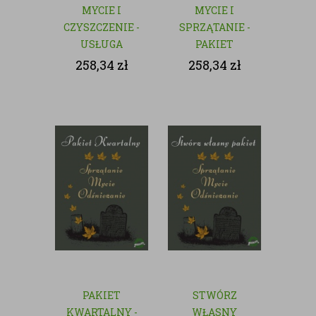
MYCIE I
MYCIE I
CZYSZCZENIE -
SPRZĄTANIE -
USŁUGA
PAKIET
JEDNORAZOWA
MIESIĘCZY
258,34
zł
258,34
zł
PAKIET
STWÓRZ
KWARTALNY -
WŁASNY