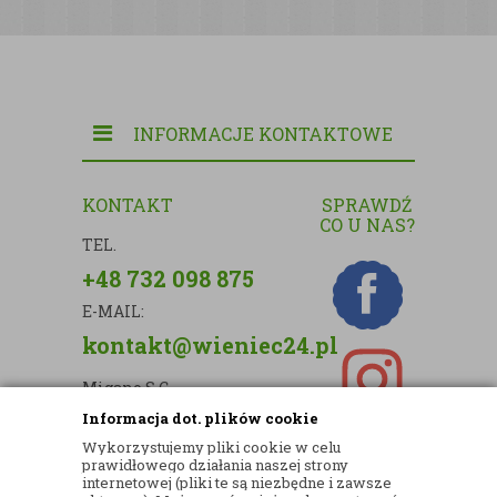
INFORMACJE KONTAKTOWE
KONTAKT
SPRAWDŹ
CO U NAS?
TEL.
+48 732 098 875
E-MAIL:
kontakt@wieniec24.pl
Migano S.C.
Informacja dot. plików cookie
ul. Kartograficzna 88c/m33
Wykorzystujemy pliki cookie w celu
03-290 Warszawa
prawidłowego działania naszej strony
internetowej (pliki te są niezbędne i zawsze
NIP: 5242813637