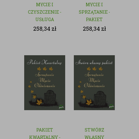
MYCIE I
MYCIE I
CZYSZCZENIE -
SPRZĄTANIE -
USŁUGA
PAKIET
JEDNORAZOWA
MIESIĘCZY
258,34
zł
258,34
zł
PAKIET
STWÓRZ
KWARTALNY -
WŁASNY