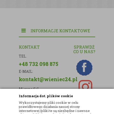
INFORMACJE KONTAKTOWE
KONTAKT
SPRAWDŹ
CO U NAS?
TEL.
+48 732 098 875
E-MAIL:
kontakt@wieniec24.pl
Migano S.C.
Informacja dot. plików cookie
ul. Kartograficzna 88c/m33
Wykorzystujemy pliki cookie w celu
03-290 Warszawa
prawidłowego działania naszej strony
internetowej (pliki te są niezbędne i zawsze
NIP: 5242813637