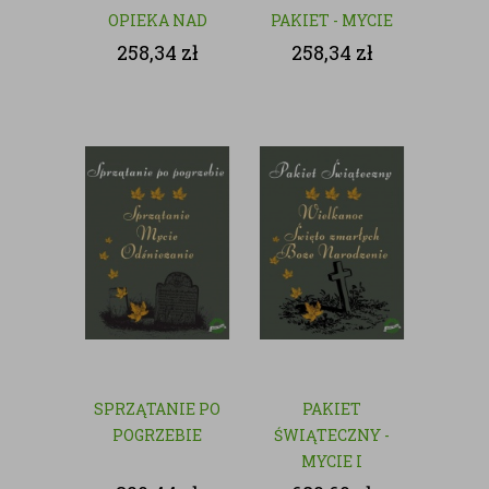
OPIEKA NAD
PAKIET - MYCIE
GROBAMI
I CZYSZCZENIE
258,34
zł
258,34
zł
GROBÓW
SPRZĄTANIE PO
PAKIET
POGRZEBIE
ŚWIĄTECZNY -
MYCIE I
CZYSZCZENIE