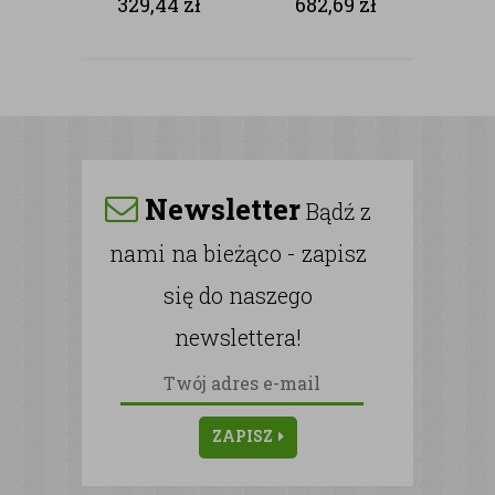
329,44
zł
682,69
zł
NAGROBKÓW
Newsletter
Bądź z
nami na bieżąco - zapisz
się do naszego
newslettera!
ZAPISZ