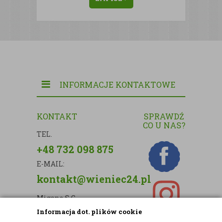
INFORMACJE KONTAKTOWE
KONTAKT
SPRAWDŹ
CO U NAS?
TEL.
+48 732 098 875
E-MAIL:
kontakt@wieniec24.pl
Migano S.C.
Informacja dot. plików cookie
ul. Kartograficzna 88c/m33