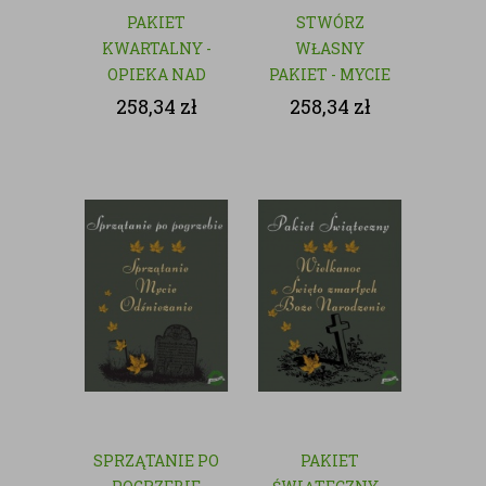
PAKIET
STWÓRZ
KWARTALNY -
WŁASNY
OPIEKA NAD
PAKIET - MYCIE
GROBAMI
I CZYSZCZENIE
258,34
zł
258,34
zł
GROBÓW
SPRZĄTANIE PO
PAKIET