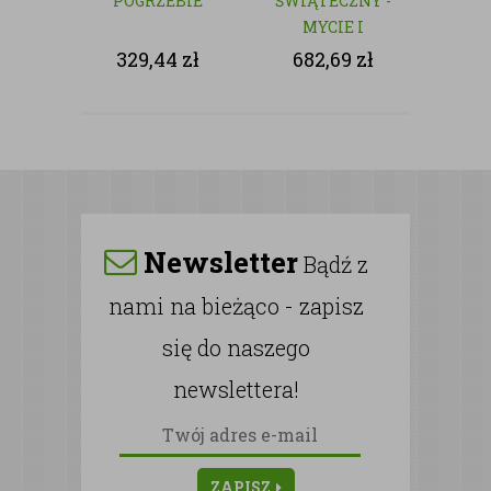
POGRZEBIE
ŚWIĄTECZNY -
MYCIE I
CZYSZCZENIE
329,44
zł
682,69
zł
NAGROBKÓW
Newsletter
Bądź z
nami na bieżąco - zapisz
się do naszego
newslettera!
ZAPISZ