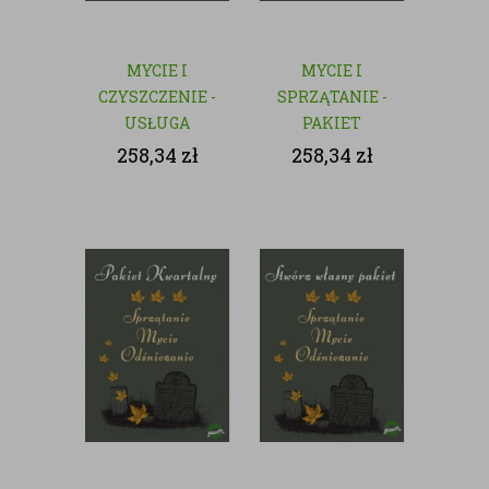
MYCIE I
MYCIE I
CZYSZCZENIE -
SPRZĄTANIE -
USŁUGA
PAKIET
JEDNORAZOWA
MIESIĘCZY
258,34
zł
258,34
zł