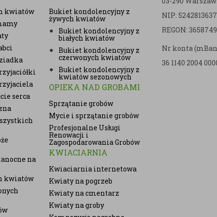
03-290 Warszaw
h kwiatów
Bukiet kondolencyjny z
NIP: 5242813637
żywych kwiatów
 mamy
REGON: 3658749
Bukiet kondolencyjny z
aty
białych kwiatów
abci
Nr konta (mBan
Bukiet kondolencyjny z
czerwonych kwiatów
ziadka
36 1140 2004 000
Bukiet kondolencyjny z
zyjaciółki
kwiatów sezonowych
rzyjaciela
OPIEKA NAD GROBAMI
cie serca
Sprzątanie grobów
zna
Mycie i sprzątanie grobów
szystkich
Profesjonalne Usługi
Renowacji i
oże
Zagospodarowania Grobów
KWIACIARNIA
kanocne na
Kwiaciarnia internetowa
ch kwiatów
Kwiaty na pogrzeb
onych
Kwiaty na cmentarz
Kwiaty na groby
ów