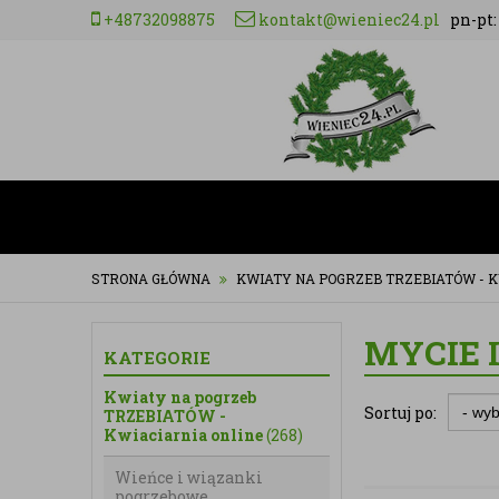
+48732098875
kontakt@wieniec24.pl
pn-pt: 
STRONA GŁÓWNA
KWIATY NA POGRZEB TRZEBIATÓW - K
MYCIE 
KATEGORIE
Kwiaty na pogrzeb
Sortuj po:
TRZEBIATÓW -
Kwiaciarnia online
(268)
Wieńce i wiązanki
pogrzebowe