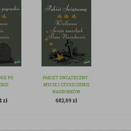
NIE PO
PAKIET ŚWIĄTECZNY -
EBIE
MYCIE I CZYSZCZENIE
NAGROBKÓW
44
zł
682,69
zł