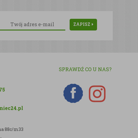
ZAPISZ
SPRAWDŹ CO U NAS?
75
iec24.pl
zna 88c/m33