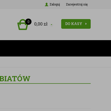
Zarejestruj się
Zaloguj
0
0,00
zł
DO KASY
EBIATÓW