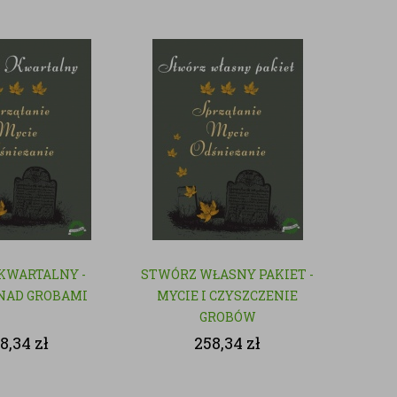
 KWARTALNY -
STWÓRZ WŁASNY PAKIET -
NAD GROBAMI
MYCIE I CZYSZCZENIE
GROBÓW
8,34
zł
258,34
zł