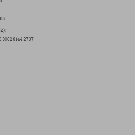
a
05
k):
0 3902 8144 2737