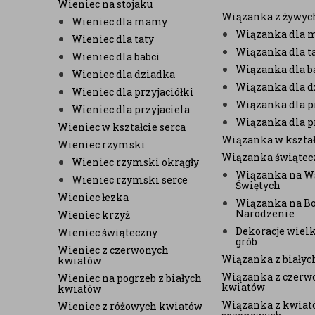
Wieniec na stojaku
Wiązanka z żywyc
Wieniec dla mamy
Wiązanka dla
Wieniec dla taty
Wiązanka dla t
Wieniec dla babci
Wiązanka dla b
Wieniec dla dziadka
Wiązanka dla d
Wieniec dla przyjaciółki
Wiązanka dla pr
Wieniec dla przyjaciela
Wiązanka dla p
Wieniec w kształcie serca
Wiązanka w kształ
Wieniec rzymski
Wiązanka świątec
Wieniec rzymski okrągły
Wiązanka na W
Wieniec rzymski serce
Świętych
Wieniec łezka
Wiązanka na B
Narodzenie
Wieniec krzyż
Dekoracje wiel
Wieniec świąteczny
grób
Wieniec z czerwonych
Wiązanka z biały
kwiatów
Wiązanka z czerw
Wieniec na pogrzeb z białych
kwiatów
kwiatów
Wiązanka z kwiat
Wieniec z różowych kwiatów