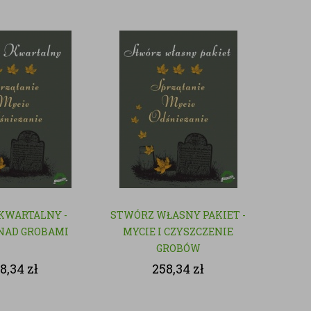
 KWARTALNY -
STWÓRZ WŁASNY PAKIET -
NAD GROBAMI
MYCIE I CZYSZCZENIE
GROBÓW
8,34
zł
258,34
zł