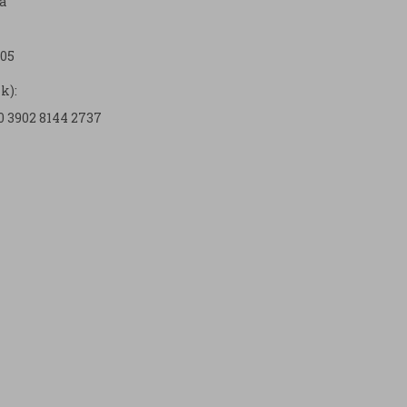
a
05
k):
0 3902 8144 2737