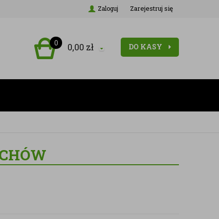
Zarejestruj się
Zaloguj
0
0,00
zł
DO KASY
LECHÓW