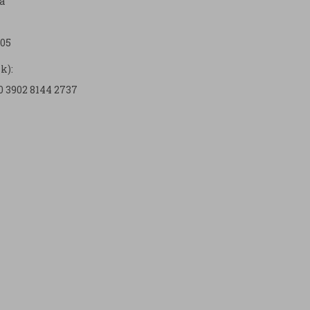
a
05
k):
0 3902 8144 2737