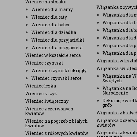
Wieniec na stojaku
Wiązanka z żywyc
Wieniec dla mamy
Wiązanka dla
Wieniec dla taty
Wiązanka dla t
Wieniec dla babci
Wiązanka dla b
Wieniec dla dziadka
Wiązanka dla d
Wieniec dla przyjaciółki
Wiązanka dla pr
Wieniec dla przyjaciela
Wiązanka dla p
Wieniec w kształcie serca
Wiązanka w kształ
Wieniec rzymski
Wiązanka świątec
Wieniec rzymski okrągły
Wiązanka na W
Wieniec rzymski serce
Świętych
Wieniec łezka
Wiązanka na B
Narodzenie
Wieniec krzyż
Dekoracje wiel
Wieniec świąteczny
grób
Wieniec z czerwonych
Wiązanka z biały
kwiatów
Wiązanka z czerw
Wieniec na pogrzeb z białych
kwiatów
kwiatów
Wiązanka z kwiat
Wieniec z różowych kwiatów