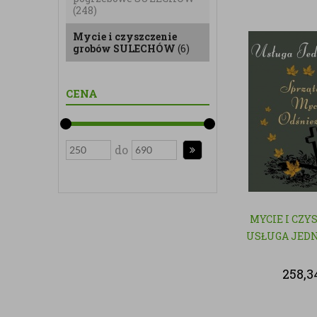
(248)
Mycie i czyszczenie
grobów SULECHÓW
(6)
CENA
do
MYCIE I CZY
USŁUGA JED
258,3