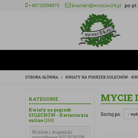
+48732098875
kontakt@wieniec24.pl
pn-pt: 
STRONA GŁÓWNA
KWIATY NA POGRZEB SULECHÓW - KW
MYCIE 
KATEGORIE
Kwiaty na pogrzeb
Sortuj po:
SULECHÓW - Kwiaciarnia
online
(268)
Wieńce i wiązanki
pogrzebowe SULECHÓW