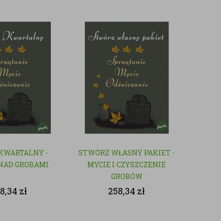
 KWARTALNY -
STWÓRZ WŁASNY PAKIET -
NAD GROBAMI
MYCIE I CZYSZCZENIE
GROBÓW
8,34
zł
258,34
zł