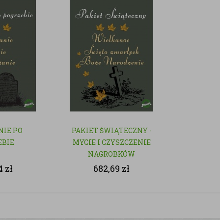
NIE PO
PAKIET ŚWIĄTECZNY -
EBIE
MYCIE I CZYSZCZENIE
NAGROBKÓW
44
zł
682,69
zł