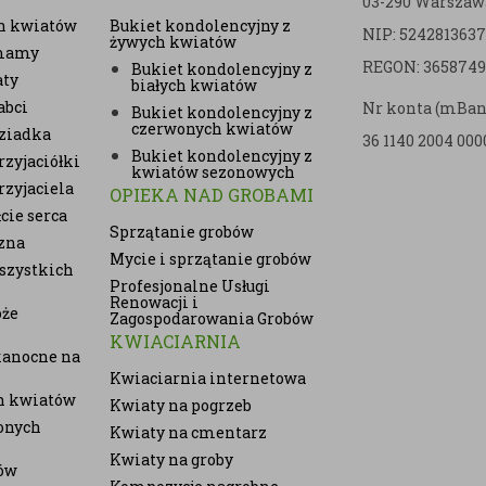
03-290 Warszaw
h kwiatów
Bukiet kondolencyjny z
NIP: 5242813637
żywych kwiatów
 mamy
REGON: 3658749
Bukiet kondolencyjny z
aty
białych kwiatów
abci
Nr konta (mBan
Bukiet kondolencyjny z
czerwonych kwiatów
ziadka
36 1140 2004 000
Bukiet kondolencyjny z
zyjaciółki
kwiatów sezonowych
rzyjaciela
OPIEKA NAD GROBAMI
cie serca
Sprzątanie grobów
zna
Mycie i sprzątanie grobów
szystkich
Profesjonalne Usługi
Renowacji i
oże
Zagospodarowania Grobów
KWIACIARNIA
kanocne na
Kwiaciarnia internetowa
ch kwiatów
Kwiaty na pogrzeb
onych
Kwiaty na cmentarz
Kwiaty na groby
ów