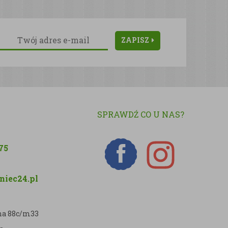
ZAPISZ
SPRAWDŹ CO U NAS?
75
iec24.pl
zna 88c/m33