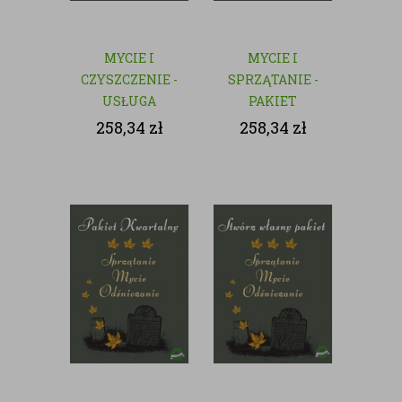
MYCIE I
MYCIE I
CZYSZCZENIE -
SPRZĄTANIE -
USŁUGA
PAKIET
JEDNORAZOWA
MIESIĘCZY
258,34
zł
258,34
zł