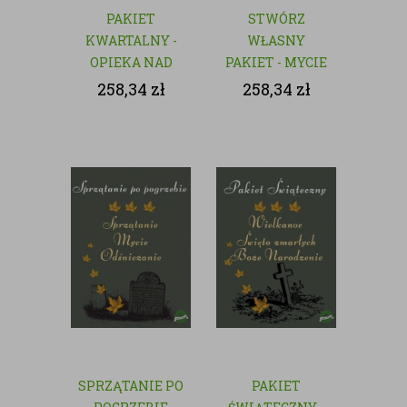
PAKIET
STWÓRZ
KWARTALNY -
WŁASNY
OPIEKA NAD
PAKIET - MYCIE
GROBAMI
I CZYSZCZENIE
258,34
zł
258,34
zł
GROBÓW
SPRZĄTANIE PO
PAKIET