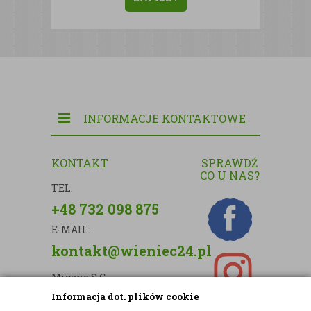
INFORMACJE KONTAKTOWE
KONTAKT
SPRAWDŹ
CO U NAS?
TEL.
+48 732 098 875
E-MAIL:
kontakt@wieniec24.pl
Migano S.C.
Informacja dot. plików cookie
ul. Kartograficzna 88c/m33