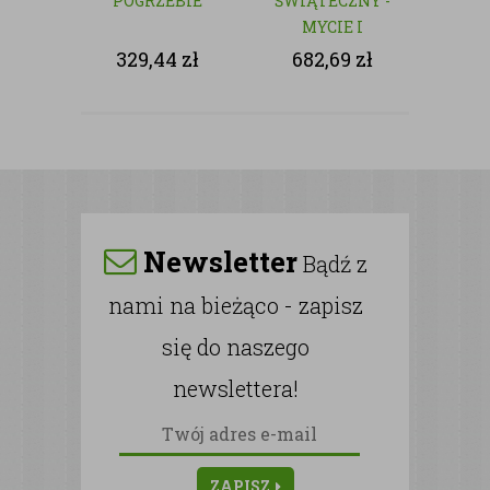
POGRZEBIE
ŚWIĄTECZNY -
MYCIE I
CZYSZCZENIE
329,44
zł
682,69
zł
NAGROBKÓW
Newsletter
Bądź z
nami na bieżąco - zapisz
się do naszego
newslettera!
ZAPISZ