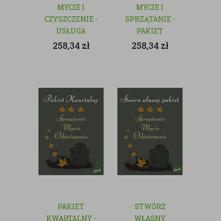
MYCIE I
MYCIE I
CZYSZCZENIE -
SPRZĄTANIE -
USŁUGA
PAKIET
JEDNORAZOWA
MIESIĘCZY
258,34
zł
258,34
zł
PAKIET
STWÓRZ
KWARTALNY -
WŁASNY