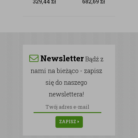
329,44
zł
682,69
zł
NAGROBKÓW
Newsletter
Bądź z
nami na bieżąco - zapisz
się do naszego
newslettera!
ZAPISZ