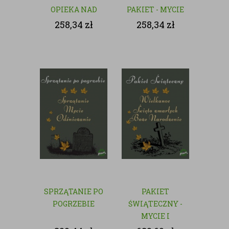
OPIEKA NAD
PAKIET - MYCIE
GROBAMI
I CZYSZCZENIE
258,34
zł
258,34
zł
GROBÓW
SPRZĄTANIE PO
PAKIET
POGRZEBIE
ŚWIĄTECZNY -
MYCIE I
CZYSZCZENIE