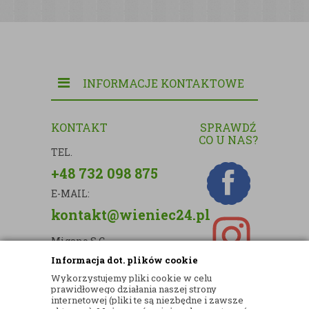
INFORMACJE KONTAKTOWE
KONTAKT
SPRAWDŹ
CO U NAS?
TEL.
+48 732 098 875
E-MAIL:
kontakt@wieniec24.pl
Migano S.C.
Informacja dot. plików cookie
ul. Kartograficzna 88c/m33
Wykorzystujemy pliki cookie w celu
03-290 Warszawa
prawidłowego działania naszej strony
internetowej (pliki te są niezbędne i zawsze
NIP: 5242813637