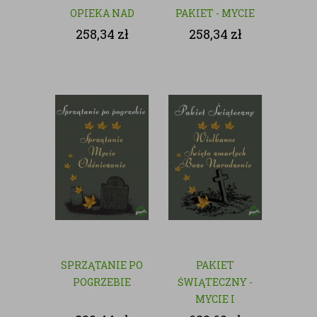
OPIEKA NAD
PAKIET - MYCIE
GROBAMI
I CZYSZCZENIE
258,34
zł
258,34
zł
GROBÓW
SPRZĄTANIE PO
PAKIET
POGRZEBIE
ŚWIĄTECZNY -
MYCIE I
CZYSZCZENIE