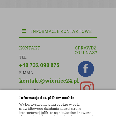
INFORMACJE KONTAKTOWE
KONTAKT
SPRAWDŹ
CO U NAS?
TEL.
+48 732 098 875
E-MAIL:
kontakt@wieniec24.pl
Migano S.C.
Informacja dot. plików cookie
ul. Kartograficzna 88c/m33
Wykorzystujemy pliki cookie w celu
03-290 Warszawa
prawidłowego działania naszej strony
internetowej (pliki te są niezbędne i zawsze
NIP: 5242813637