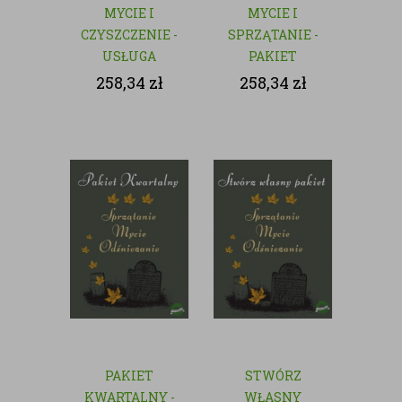
MYCIE I
MYCIE I
CZYSZCZENIE -
SPRZĄTANIE -
USŁUGA
PAKIET
JEDNORAZOWA
MIESIĘCZY
258,34
zł
258,34
zł
PAKIET
STWÓRZ
KWARTALNY -
WŁASNY