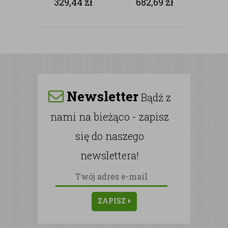
329,44
zł
682,69
zł
NAGROBKÓW
Newsletter
Bądź z
nami na bieżąco - zapisz
się do naszego
newslettera!
ZAPISZ