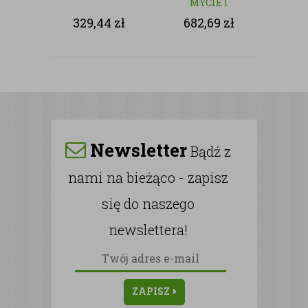
MYCIE I
CZYSZCZENIE
329,44
zł
682,69
zł
NAGROBKÓW
Newsletter
Bądź z
nami na bieżąco - zapisz
się do naszego
newslettera!
ZAPISZ