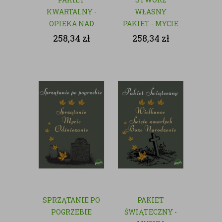
KWARTALNY -
WŁASNY
OPIEKA NAD
PAKIET - MYCIE
GROBAMI
I CZYSZCZENIE
258,34
zł
258,34
zł
GROBÓW
SPRZĄTANIE PO
PAKIET
POGRZEBIE
ŚWIĄTECZNY -