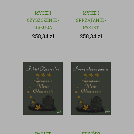
MYCIE I
MYCIE I
CZYSZCZENIE -
SPRZĄTANIE -
USŁUGA
PAKIET
JEDNORAZOWA
MIESIĘCZY
258,34
zł
258,34
zł
PAKIET
STWÓRZ