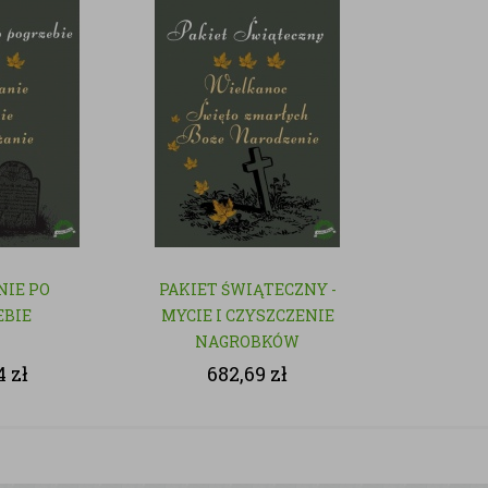
NIE PO
PAKIET ŚWIĄTECZNY -
EBIE
MYCIE I CZYSZCZENIE
NAGROBKÓW
44
zł
682,69
zł