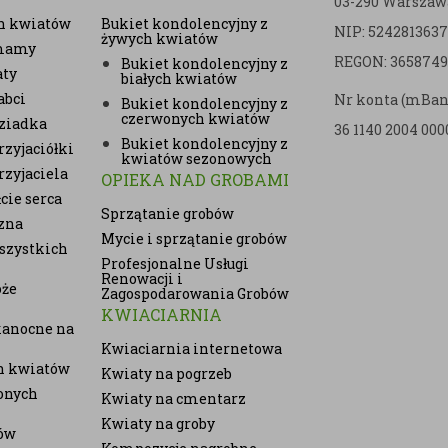
03-290 Warszaw
h kwiatów
Bukiet kondolencyjny z
NIP: 5242813637
żywych kwiatów
 mamy
REGON: 3658749
Bukiet kondolencyjny z
aty
białych kwiatów
abci
Nr konta (mBan
Bukiet kondolencyjny z
czerwonych kwiatów
ziadka
36 1140 2004 000
Bukiet kondolencyjny z
zyjaciółki
kwiatów sezonowych
rzyjaciela
OPIEKA NAD GROBAMI
cie serca
Sprzątanie grobów
zna
Mycie i sprzątanie grobów
szystkich
Profesjonalne Usługi
Renowacji i
oże
Zagospodarowania Grobów
KWIACIARNIA
kanocne na
Kwiaciarnia internetowa
ch kwiatów
Kwiaty na pogrzeb
onych
Kwiaty na cmentarz
Kwiaty na groby
ów