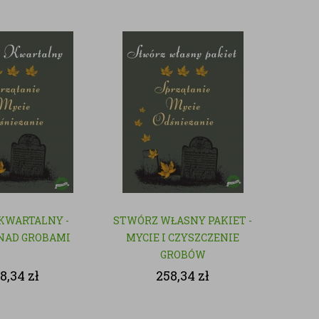
 KWARTALNY -
STWÓRZ WŁASNY PAKIET -
NAD GROBAMI
MYCIE I CZYSZCZENIE
GROBÓW
8,34
zł
258,34
zł