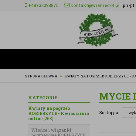
+48732098875
kontakt@wieniec24.pl
pn-pt: 
STRONA GŁÓWNA
KWIATY NA POGRZEB KOBIERZYCE - K
MYCIE 
KATEGORIE
Kwiaty na pogrzeb
Sortuj po:
KOBIERZYCE - Kwiaciarnia
online
(268)
Wieńce i wiązanki
pogrzebowe KOBIERZYCE