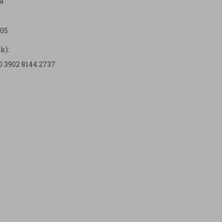
a
05
k):
0 3902 8144 2737