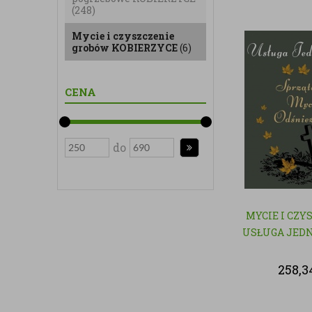
(248)
Mycie i czyszczenie
grobów KOBIERZYCE
(6)
CENA
do
MYCIE I CZY
USŁUGA JED
258,3