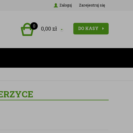
Zarejestruj się
Zaloguj
0
0,00
zł
DO KASY
IERZYCE