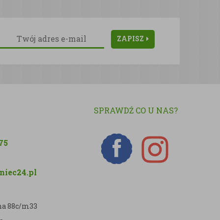
ZAPISZ
SPRAWDŹ CO U NAS?
75
iec24.pl
zna 88c/m33