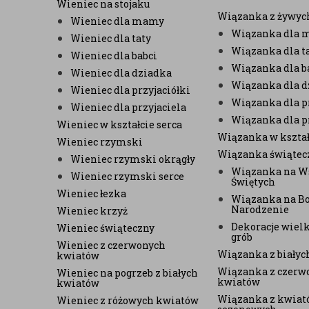
Wieniec na stojaku
Wiązanka z żywyc
Wieniec dla mamy
Wiązanka dla
Wieniec dla taty
Wiązanka dla t
Wieniec dla babci
Wiązanka dla b
Wieniec dla dziadka
Wiązanka dla d
Wieniec dla przyjaciółki
Wiązanka dla pr
Wieniec dla przyjaciela
Wiązanka dla p
Wieniec w kształcie serca
Wiązanka w kształ
Wieniec rzymski
Wiązanka świątec
Wieniec rzymski okrągły
Wiązanka na W
Wieniec rzymski serce
Świętych
Wieniec łezka
Wiązanka na B
Narodzenie
Wieniec krzyż
Dekoracje wiel
Wieniec świąteczny
grób
Wieniec z czerwonych
Wiązanka z biały
kwiatów
Wiązanka z czerw
Wieniec na pogrzeb z białych
kwiatów
kwiatów
Wiązanka z kwiat
Wieniec z różowych kwiatów