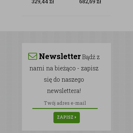
329,44
zł
682,69
zł
NAGROBKÓW
Newsletter
Bądź z
nami na bieżąco - zapisz
się do naszego
newslettera!
ZAPISZ