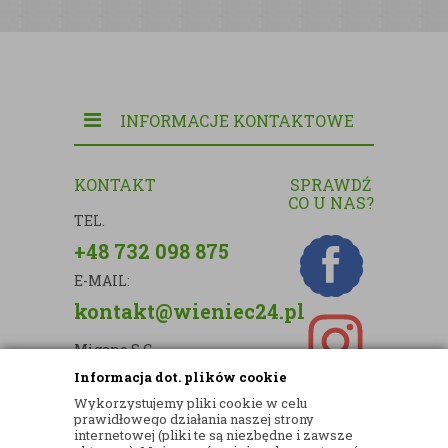
INFORMACJE KONTAKTOWE
KONTAKT
SPRAWDŹ
CO U NAS?
TEL.
+48 732 098 875
E-MAIL:
kontakt@wieniec24.pl
Migano S.C.
Informacja dot. plików cookie
ul. Kartograficzna 88c/m33
Wykorzystujemy pliki cookie w celu
03-290 Warszawa
prawidłowego działania naszej strony
internetowej (pliki te są niezbędne i zawsze
NIP: 5242813637