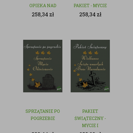
OPIEKA NAD
PAKIET - MYCIE
GROBAMI
I CZYSZCZENIE
258,34
zł
258,34
zł
GROBÓW
SPRZĄTANIE PO
PAKIET
POGRZEBIE
ŚWIĄTECZNY -
MYCIE I
CZYSZCZENIE