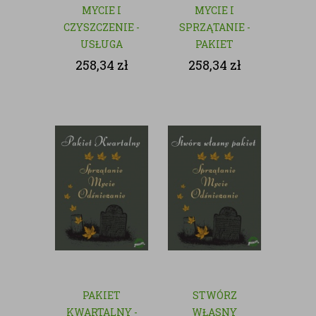
MYCIE I
MYCIE I
CZYSZCZENIE -
SPRZĄTANIE -
USŁUGA
PAKIET
JEDNORAZOWA
MIESIĘCZY
258,34
zł
258,34
zł
PAKIET
STWÓRZ
KWARTALNY -
WŁASNY