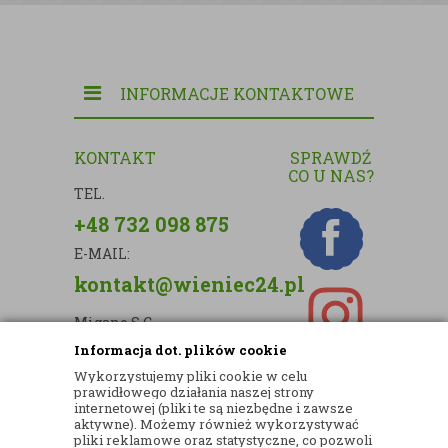
INFORMACJE KONTAKTOWE
KONTAKT
SPRAWDŹ
CO U NAS?
TEL.
+48 732 098 875
E-MAIL:
kontakt@wieniec24.pl
Migano S.C.
Informacja dot. plików cookie
ul. Kartograficzna 88c/m33
Wykorzystujemy pliki cookie w celu
03-290 Warszawa
prawidłowego działania naszej strony
internetowej (pliki te są niezbędne i zawsze
NIP: 5242813637
aktywne). Możemy również wykorzystywać
pliki reklamowe oraz statystyczne, co pozwoli
REGON: 365874905