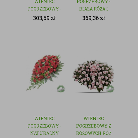
WIENIEC
POGRZEBOWY -
POGRZEBOWY -
BIAŁA RÓŻA I
NATURALNY
GOŹDZIK
303,59
zł
369,36
zł
WIENIEC
WIENIEC
POGRZEBOWY -
POGRZEBOWY Z
NATURALNY
RÓŻOWYCH RÓŻ