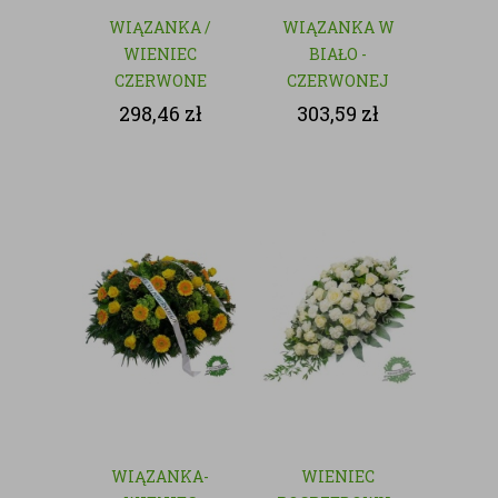
WIĄZANKA /
WIĄZANKA W
WIENIEC
BIAŁO -
CZERWONE
CZERWONEJ
RÓŻE - KWIATY
KOLORYSTYCE
298,46
zł
303,59
zł
CIĘTE
WIĄZANKA-
WIENIEC