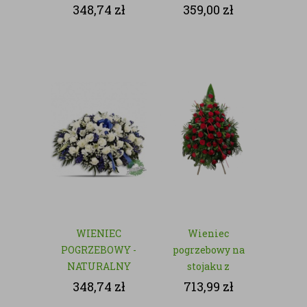
- NATURALNY
348,74
zł
359,00
zł
WIENIEC
Wieniec
POGRZEBOWY -
pogrzebowy na
NATURALNY
stojaku z
czerwonych róż
348,74
zł
713,99
zł