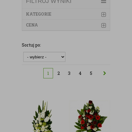
FILTRUJ WYNIKI
KATEGORIE
CENA
Sortuj po:
1
2
3
4
5