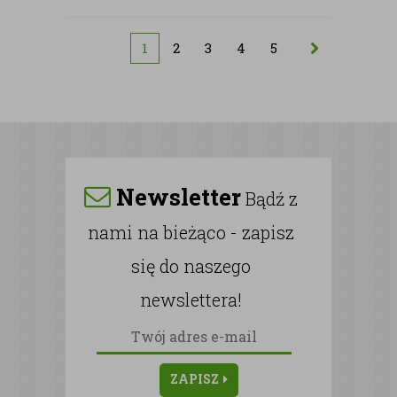
1
2
3
4
5
Newsletter
Bądź z
nami na bieżąco - zapisz
się do naszego
newslettera!
ZAPISZ